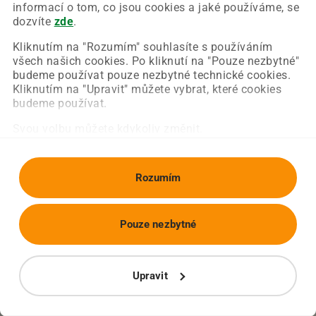
Chyba nastala na naší straně a už ji opravujeme.
informací o tom, co jsou cookies a jaké používáme, se
Zkuste prosím znovu načíst požadovanou stránku.
dozvíte
zde
.
Kliknutím na "Rozumím" souhlasíte s používáním
všech našich cookies. Po kliknutí na "Pouze nezbytné"
Obnovit stránku
Úvodní strana
budeme používat pouze nezbytné technické cookies.
Kliknutím na "Upravit" můžete vybrat, které cookies
budeme používat.
Svou volbu můžete kdykoliv změnit.
Rozumím
Pouze nezbytné
Upravit