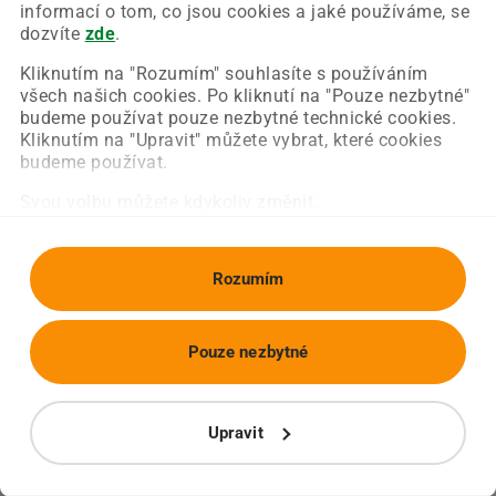
Chyba nastala na naší straně a už ji opravujeme.
informací o tom, co jsou cookies a jaké používáme, se
Zkuste prosím znovu načíst požadovanou stránku.
dozvíte
zde
.
Kliknutím na "Rozumím" souhlasíte s používáním
všech našich cookies. Po kliknutí na "Pouze nezbytné"
Obnovit stránku
Úvodní strana
budeme používat pouze nezbytné technické cookies.
Kliknutím na "Upravit" můžete vybrat, které cookies
budeme používat.
Svou volbu můžete kdykoliv změnit.
Rozumím
Pouze nezbytné
Upravit