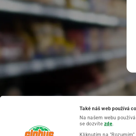
Také náš web používá c
Na našem webu používáme
se dozvíte
zde
.
Kliknutím na "Rozumím" 