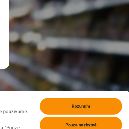
Rozumím
ké používáme,
Pouze nezbytné
na "Pouze