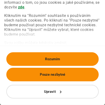
Chyba nastala na naší straně a už ji opravujeme.
informací o tom, co jsou cookies a jaké používáme, se
Zkuste prosím znovu načíst požadovanou stránku.
dozvíte
zde
.
Kliknutím na "Rozumím" souhlasíte s používáním
všech našich cookies. Po kliknutí na "Pouze nezbytné"
Obnovit stránku
Úvodní strana
budeme používat pouze nezbytné technické cookies.
Kliknutím na "Upravit" můžete vybrat, které cookies
budeme používat.
Svou volbu můžete kdykoliv změnit.
Rozumím
Pouze nezbytné
Upravit