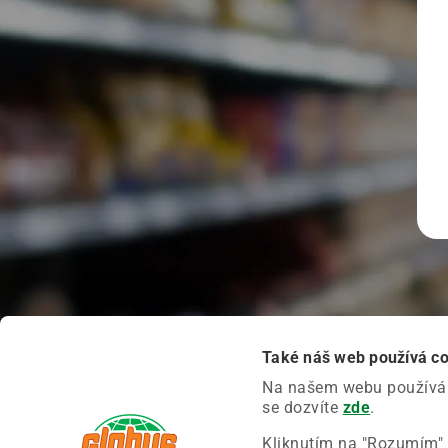
Také náš web používá c
Na našem webu používáme
se dozvíte
zde
.
Kliknutím na "Rozumím" 