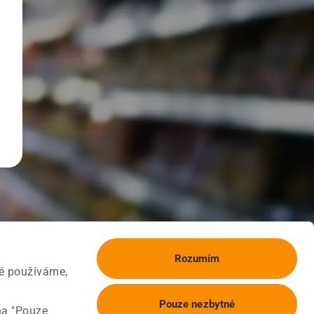
Rozumím
ké používáme,
Pouze nezbytné
na "Pouze