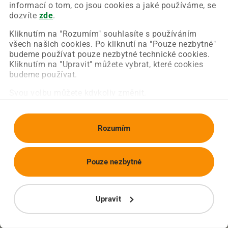
Chyba nastala na naší straně a už ji opravujeme.
informací o tom, co jsou cookies a jaké používáme, se
Zkuste prosím znovu načíst požadovanou stránku.
dozvíte
zde
.
Kliknutím na "Rozumím" souhlasíte s používáním
všech našich cookies. Po kliknutí na "Pouze nezbytné"
Obnovit stránku
Úvodní strana
budeme používat pouze nezbytné technické cookies.
Kliknutím na "Upravit" můžete vybrat, které cookies
budeme používat.
Svou volbu můžete kdykoliv změnit.
Rozumím
Pouze nezbytné
Upravit