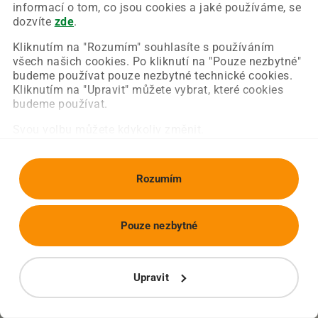
Chyba nastala na naší straně a už ji opravujeme.
informací o tom, co jsou cookies a jaké používáme, se
Zkuste prosím znovu načíst požadovanou stránku.
dozvíte
zde
.
Kliknutím na "Rozumím" souhlasíte s používáním
všech našich cookies. Po kliknutí na "Pouze nezbytné"
Obnovit stránku
Úvodní strana
budeme používat pouze nezbytné technické cookies.
Kliknutím na "Upravit" můžete vybrat, které cookies
budeme používat.
Svou volbu můžete kdykoliv změnit.
Rozumím
Pouze nezbytné
Upravit