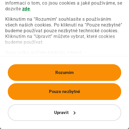
Chyba nastala na naší straně a už ji opravujeme.
informací o tom, co jsou cookies a jaké používáme, se
Zkuste prosím znovu načíst požadovanou stránku.
dozvíte
zde
.
Kliknutím na "Rozumím" souhlasíte s používáním
všech našich cookies. Po kliknutí na "Pouze nezbytné"
Obnovit stránku
Úvodní strana
budeme používat pouze nezbytné technické cookies.
Kliknutím na "Upravit" můžete vybrat, které cookies
budeme používat.
Svou volbu můžete kdykoliv změnit.
Rozumím
Pouze nezbytné
Upravit