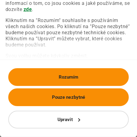
Chyba nastala na naší straně a už ji opravujeme.
informací o tom, co jsou cookies a jaké používáme, se
Zkuste prosím znovu načíst požadovanou stránku.
dozvíte
zde
.
Kliknutím na "Rozumím" souhlasíte s používáním
všech našich cookies. Po kliknutí na "Pouze nezbytné"
Obnovit stránku
Úvodní strana
budeme používat pouze nezbytné technické cookies.
Kliknutím na "Upravit" můžete vybrat, které cookies
budeme používat.
Svou volbu můžete kdykoliv změnit.
Rozumím
Pouze nezbytné
Upravit