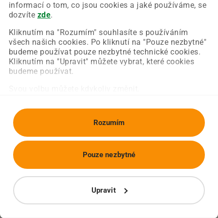
Chyba nastala na naší straně a už ji opravujeme.
informací o tom, co jsou cookies a jaké používáme, se
Zkuste prosím znovu načíst požadovanou stránku.
dozvíte
zde
.
Kliknutím na "Rozumím" souhlasíte s používáním
všech našich cookies. Po kliknutí na "Pouze nezbytné"
Obnovit stránku
Úvodní strana
budeme používat pouze nezbytné technické cookies.
Kliknutím na "Upravit" můžete vybrat, které cookies
budeme používat.
Svou volbu můžete kdykoliv změnit.
Rozumím
Pouze nezbytné
Upravit