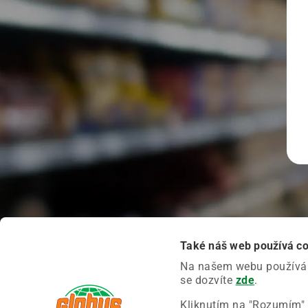
Také náš web používá c
Na našem webu používáme
se dozvíte
zde
.
Kliknutím na "Rozumím" 