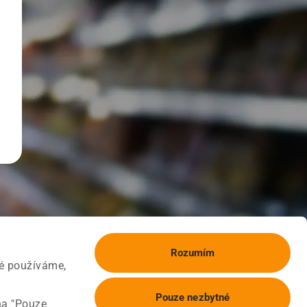
Rozumím
ké používáme,
Pouze nezbytné
na "Pouze