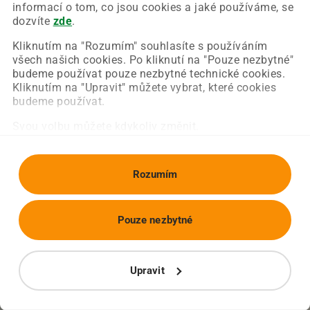
Chyba nastala na naší straně a už ji opravujeme.
informací o tom, co jsou cookies a jaké používáme, se
Zkuste prosím znovu načíst požadovanou stránku.
dozvíte
zde
.
Kliknutím na "Rozumím" souhlasíte s používáním
všech našich cookies. Po kliknutí na "Pouze nezbytné"
Obnovit stránku
Úvodní strana
budeme používat pouze nezbytné technické cookies.
Kliknutím na "Upravit" můžete vybrat, které cookies
budeme používat.
Svou volbu můžete kdykoliv změnit.
Rozumím
Pouze nezbytné
Upravit