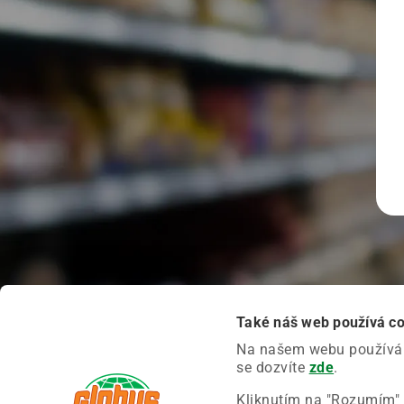
Také náš web používá c
Na našem webu používáme
se dozvíte
zde
.
Kliknutím na "Rozumím" 