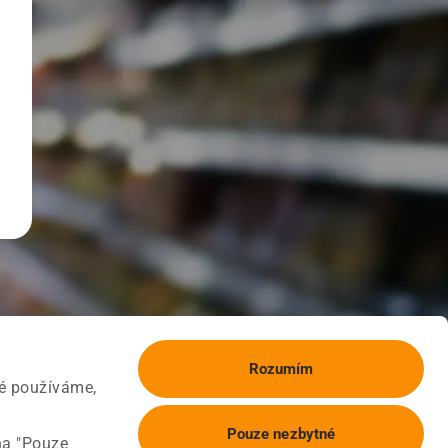
Rozumím
ké používáme,
Pouze nezbytné
na "Pouze