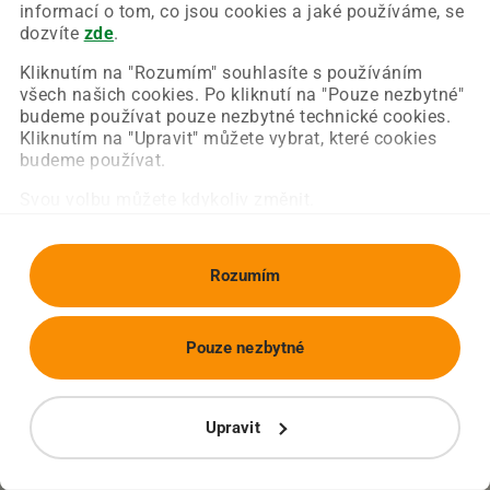
Chyba nastala na naší straně a už ji opravujeme.
informací o tom, co jsou cookies a jaké používáme, se
Zkuste prosím znovu načíst požadovanou stránku.
dozvíte
zde
.
Kliknutím na "Rozumím" souhlasíte s používáním
všech našich cookies. Po kliknutí na "Pouze nezbytné"
Obnovit stránku
Úvodní strana
budeme používat pouze nezbytné technické cookies.
Kliknutím na "Upravit" můžete vybrat, které cookies
budeme používat.
Svou volbu můžete kdykoliv změnit.
Rozumím
Pouze nezbytné
Upravit