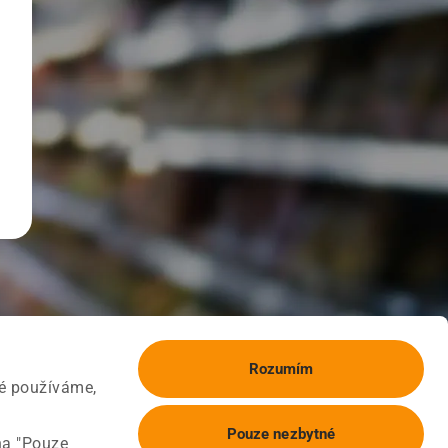
Rozumím
ké používáme,
Pouze nezbytné
na "Pouze