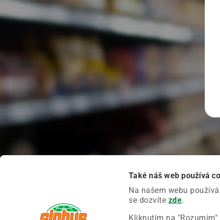
Také náš web používá c
Na našem webu používáme
se dozvíte
zde
.
Kliknutím na "Rozumím" 