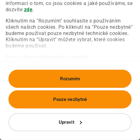
Chyba nastala na naší straně a už ji opravujeme.
informací o tom, co jsou cookies a jaké používáme, se
Zkuste prosím znovu načíst požadovanou stránku.
dozvíte
zde
.
Kliknutím na "Rozumím" souhlasíte s používáním
všech našich cookies. Po kliknutí na "Pouze nezbytné"
Obnovit stránku
Úvodní strana
budeme používat pouze nezbytné technické cookies.
Kliknutím na "Upravit" můžete vybrat, které cookies
budeme používat.
Svou volbu můžete kdykoliv změnit.
Rozumím
Pouze nezbytné
Upravit