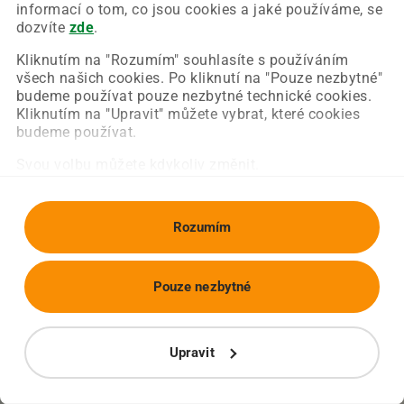
Chyba nastala na naší straně a už ji opravujeme.
informací o tom, co jsou cookies a jaké používáme, se
Zkuste prosím znovu načíst požadovanou stránku.
dozvíte
zde
.
Kliknutím na "Rozumím" souhlasíte s používáním
všech našich cookies. Po kliknutí na "Pouze nezbytné"
Obnovit stránku
Úvodní strana
budeme používat pouze nezbytné technické cookies.
Kliknutím na "Upravit" můžete vybrat, které cookies
budeme používat.
Svou volbu můžete kdykoliv změnit.
Rozumím
Pouze nezbytné
Upravit