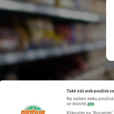
Také náš web používá c
Na našem webu používáme
se dozvíte
zde
.
Kliknutím na "Rozumím" 