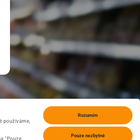
Rozumím
ké používáme,
Pouze nezbytné
na "Pouze