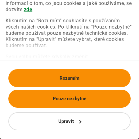
Chyba nastala na naší straně a už ji opravujeme.
informací o tom, co jsou cookies a jaké používáme, se
Zkuste prosím znovu načíst požadovanou stránku.
dozvíte
zde
.
Kliknutím na "Rozumím" souhlasíte s používáním
všech našich cookies. Po kliknutí na "Pouze nezbytné"
Obnovit stránku
Úvodní strana
budeme používat pouze nezbytné technické cookies.
Kliknutím na "Upravit" můžete vybrat, které cookies
budeme používat.
Svou volbu můžete kdykoliv změnit.
Rozumím
Pouze nezbytné
Upravit