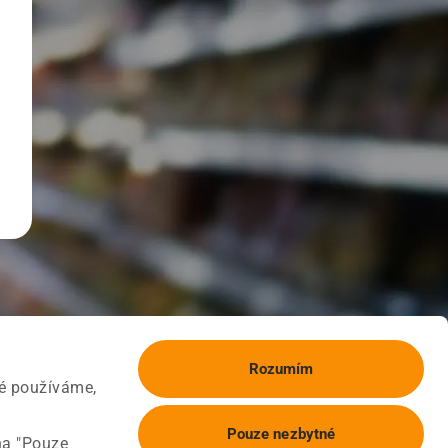
Rozumím
ké používáme,
Pouze nezbytné
na "Pouze