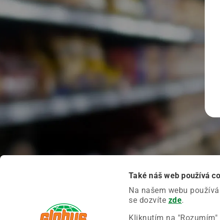
Také náš web používá c
Na našem webu používáme
se dozvíte
zde
.
Kliknutím na "Rozumím" 