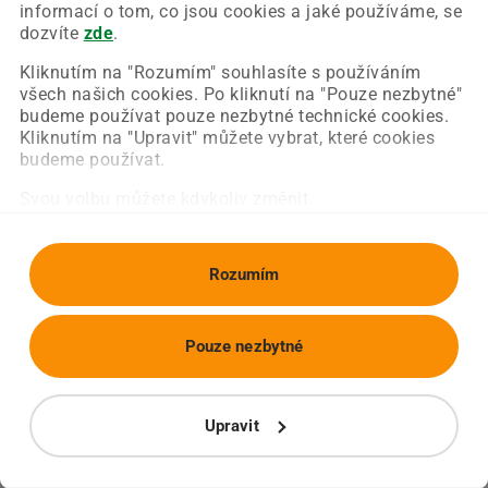
Chyba nastala na naší straně a už ji opravujeme.
informací o tom, co jsou cookies a jaké používáme, se
Zkuste prosím znovu načíst požadovanou stránku.
dozvíte
zde
.
Kliknutím na "Rozumím" souhlasíte s používáním
všech našich cookies. Po kliknutí na "Pouze nezbytné"
Obnovit stránku
Úvodní strana
budeme používat pouze nezbytné technické cookies.
Kliknutím na "Upravit" můžete vybrat, které cookies
budeme používat.
Svou volbu můžete kdykoliv změnit.
Rozumím
Pouze nezbytné
Upravit