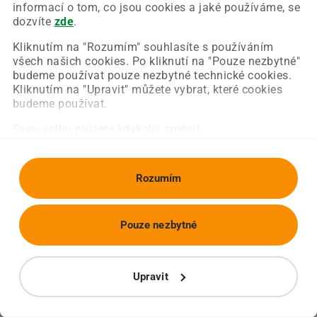
Chyba nastala na naší straně a už ji opravujeme.
informací o tom, co jsou cookies a jaké používáme, se
Zkuste prosím znovu načíst požadovanou stránku.
dozvíte
zde
.
Kliknutím na "Rozumím" souhlasíte s používáním
všech našich cookies. Po kliknutí na "Pouze nezbytné"
Obnovit stránku
Úvodní strana
budeme používat pouze nezbytné technické cookies.
Kliknutím na "Upravit" můžete vybrat, které cookies
budeme používat.
Svou volbu můžete kdykoliv změnit.
Rozumím
Pouze nezbytné
Upravit