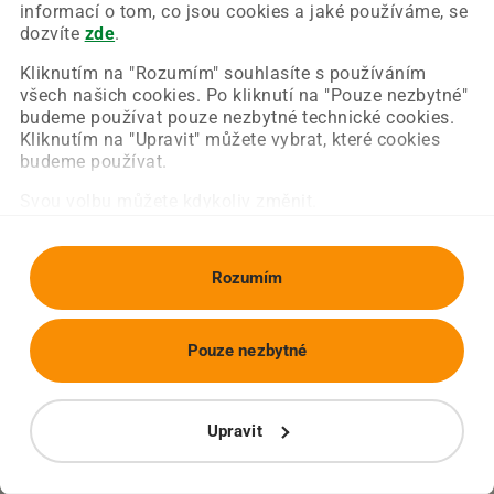
Chyba nastala na naší straně a už ji opravujeme.
informací o tom, co jsou cookies a jaké používáme, se
Zkuste prosím znovu načíst požadovanou stránku.
dozvíte
zde
.
Kliknutím na "Rozumím" souhlasíte s používáním
všech našich cookies. Po kliknutí na "Pouze nezbytné"
Obnovit stránku
Úvodní strana
budeme používat pouze nezbytné technické cookies.
Kliknutím na "Upravit" můžete vybrat, které cookies
budeme používat.
Svou volbu můžete kdykoliv změnit.
Rozumím
Pouze nezbytné
Upravit