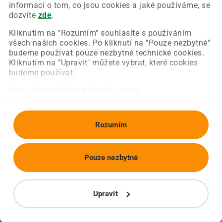
Chyba nastala na naší straně a už ji opravujeme.
informací o tom, co jsou cookies a jaké používáme, se
Zkuste prosím znovu načíst požadovanou stránku.
dozvíte
zde
.
Kliknutím na "Rozumím" souhlasíte s používáním
všech našich cookies. Po kliknutí na "Pouze nezbytné"
Obnovit stránku
Úvodní strana
budeme používat pouze nezbytné technické cookies.
Kliknutím na "Upravit" můžete vybrat, které cookies
budeme používat.
Svou volbu můžete kdykoliv změnit.
Rozumím
Pouze nezbytné
Upravit