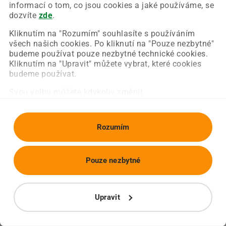
Chyba nastala na naší straně a už ji opravujeme.
informací o tom, co jsou cookies a jaké používáme, se
Zkuste prosím znovu načíst požadovanou stránku.
dozvíte
zde
.
Kliknutím na "Rozumím" souhlasíte s používáním
všech našich cookies. Po kliknutí na "Pouze nezbytné"
Obnovit stránku
Úvodní strana
budeme používat pouze nezbytné technické cookies.
Kliknutím na "Upravit" můžete vybrat, které cookies
budeme používat.
Svou volbu můžete kdykoliv změnit.
Rozumím
Pouze nezbytné
Upravit