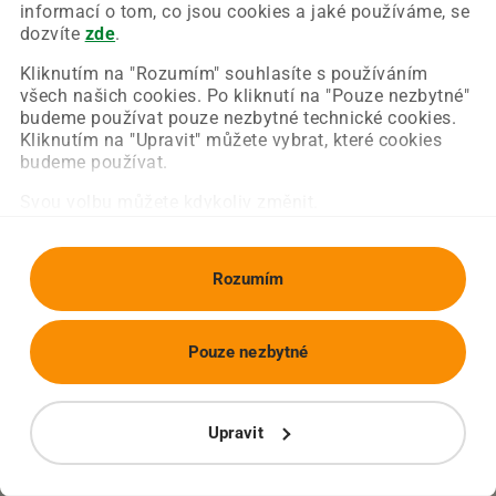
Chyba nastala na naší straně a už ji opravujeme.
informací o tom, co jsou cookies a jaké používáme, se
Zkuste prosím znovu načíst požadovanou stránku.
dozvíte
zde
.
Kliknutím na "Rozumím" souhlasíte s používáním
všech našich cookies. Po kliknutí na "Pouze nezbytné"
Obnovit stránku
Úvodní strana
budeme používat pouze nezbytné technické cookies.
Kliknutím na "Upravit" můžete vybrat, které cookies
budeme používat.
Svou volbu můžete kdykoliv změnit.
Rozumím
Pouze nezbytné
Upravit