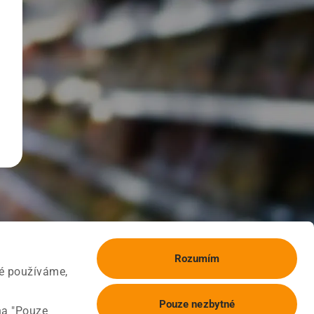
Rozumím
ké používáme,
Pouze nezbytné
na "Pouze