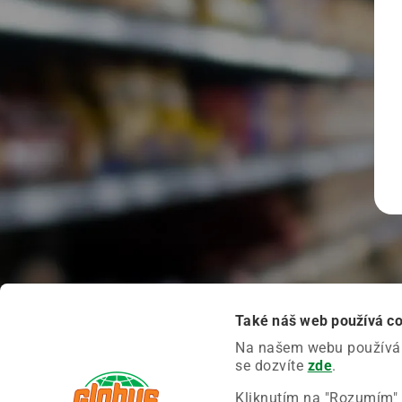
Také náš web používá c
Na našem webu používáme
se dozvíte
zde
.
Kliknutím na "Rozumím" 