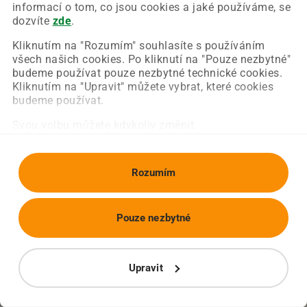
Chyba nastala na naší straně a už ji opravujeme.
informací o tom, co jsou cookies a jaké používáme, se
Zkuste prosím znovu načíst požadovanou stránku.
dozvíte
zde
.
Kliknutím na "Rozumím" souhlasíte s používáním
všech našich cookies. Po kliknutí na "Pouze nezbytné"
Obnovit stránku
Úvodní strana
budeme používat pouze nezbytné technické cookies.
Kliknutím na "Upravit" můžete vybrat, které cookies
budeme používat.
Svou volbu můžete kdykoliv změnit.
Rozumím
Pouze nezbytné
Upravit