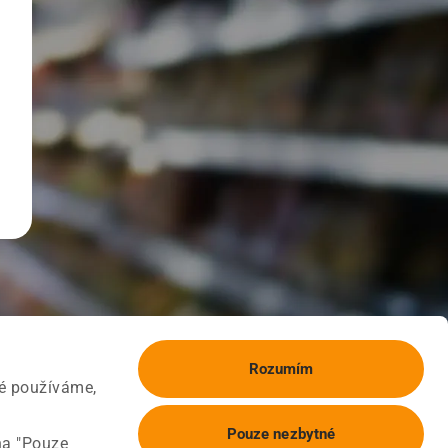
Rozumím
ké používáme,
Pouze nezbytné
na "Pouze