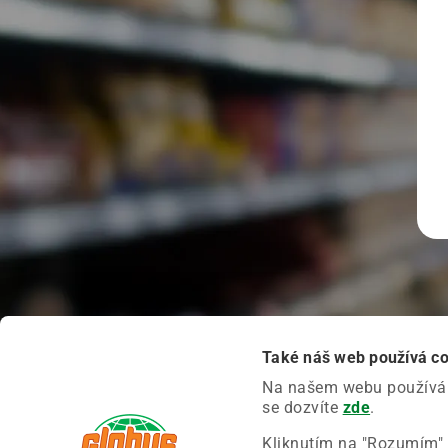
Také náš web používá c
Na našem webu používáme
se dozvíte
zde
.
Kliknutím na "Rozumím" 