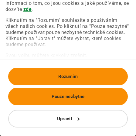
Chyba nastala na naší straně a už ji opravujeme.
informací o tom, co jsou cookies a jaké používáme, se
Zkuste prosím znovu načíst požadovanou stránku.
dozvíte
zde
.
Kliknutím na "Rozumím" souhlasíte s používáním
všech našich cookies. Po kliknutí na "Pouze nezbytné"
Obnovit stránku
Úvodní strana
budeme používat pouze nezbytné technické cookies.
Kliknutím na "Upravit" můžete vybrat, které cookies
budeme používat.
Svou volbu můžete kdykoliv změnit.
Rozumím
Pouze nezbytné
Upravit