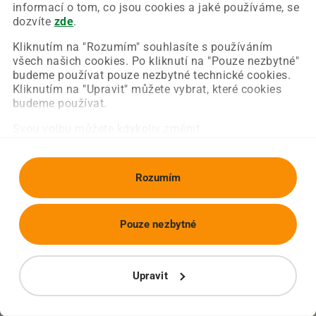
Chyba nastala na naší straně a už ji opravujeme.
informací o tom, co jsou cookies a jaké používáme, se
Zkuste prosím znovu načíst požadovanou stránku.
dozvíte
zde
.
Kliknutím na "Rozumím" souhlasíte s používáním
všech našich cookies. Po kliknutí na "Pouze nezbytné"
Obnovit stránku
Úvodní strana
budeme používat pouze nezbytné technické cookies.
Kliknutím na "Upravit" můžete vybrat, které cookies
budeme používat.
Svou volbu můžete kdykoliv změnit.
Rozumím
Pouze nezbytné
Upravit