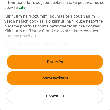
Chyba nastala na naší straně a už ji opravujeme.
informací o tom, co jsou cookies a jaké používáme, se
Zkuste prosím znovu načíst požadovanou stránku.
dozvíte
zde
.
Kliknutím na "Rozumím" souhlasíte s používáním
všech našich cookies. Po kliknutí na "Pouze nezbytné"
Obnovit stránku
Úvodní strana
budeme používat pouze nezbytné technické cookies.
Kliknutím na "Upravit" můžete vybrat, které cookies
budeme používat.
Svou volbu můžete kdykoliv změnit.
Rozumím
Pouze nezbytné
Upravit