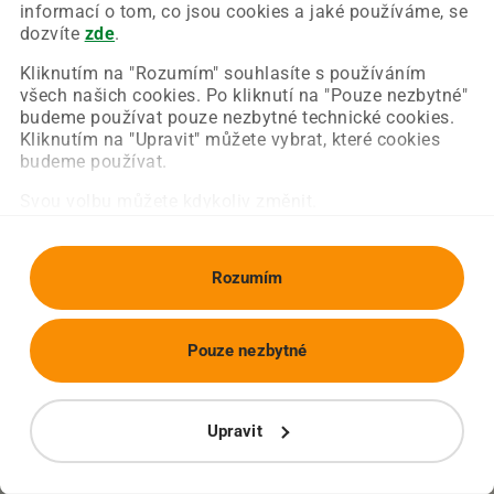
Chyba nastala na naší straně a už ji opravujeme.
informací o tom, co jsou cookies a jaké používáme, se
Zkuste prosím znovu načíst požadovanou stránku.
dozvíte
zde
.
Kliknutím na "Rozumím" souhlasíte s používáním
všech našich cookies. Po kliknutí na "Pouze nezbytné"
Obnovit stránku
Úvodní strana
budeme používat pouze nezbytné technické cookies.
Kliknutím na "Upravit" můžete vybrat, které cookies
budeme používat.
Svou volbu můžete kdykoliv změnit.
Rozumím
Pouze nezbytné
Upravit