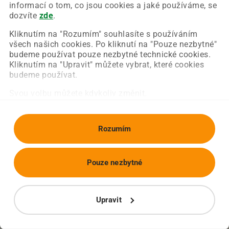
Chyba nastala na naší straně a už ji opravujeme.
informací o tom, co jsou cookies a jaké používáme, se
Zkuste prosím znovu načíst požadovanou stránku.
dozvíte
zde
.
Kliknutím na "Rozumím" souhlasíte s používáním
všech našich cookies. Po kliknutí na "Pouze nezbytné"
Obnovit stránku
Úvodní strana
budeme používat pouze nezbytné technické cookies.
Kliknutím na "Upravit" můžete vybrat, které cookies
budeme používat.
Svou volbu můžete kdykoliv změnit.
Rozumím
Pouze nezbytné
Upravit