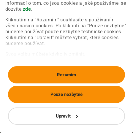
Chyba nastala na naší straně a už ji opravujeme.
informací o tom, co jsou cookies a jaké používáme, se
Zkuste prosím znovu načíst požadovanou stránku.
dozvíte
zde
.
Kliknutím na "Rozumím" souhlasíte s používáním
všech našich cookies. Po kliknutí na "Pouze nezbytné"
Obnovit stránku
Úvodní strana
budeme používat pouze nezbytné technické cookies.
Kliknutím na "Upravit" můžete vybrat, které cookies
budeme používat.
Svou volbu můžete kdykoliv změnit.
Rozumím
Pouze nezbytné
Upravit