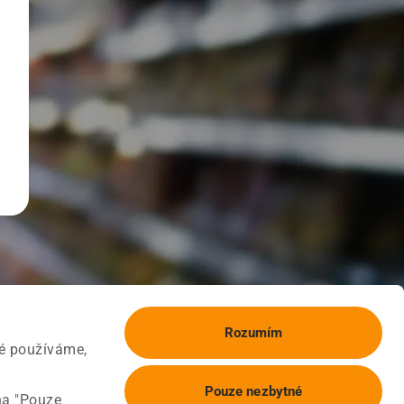
Rozumím
ké používáme,
Pouze nezbytné
na "Pouze