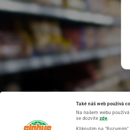
Také náš web používá c
Na našem webu používáme
se dozvíte
zde
.
Kliknutím na "Rozumím" 