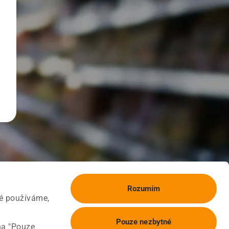
Rozumím
ké používáme,
Pouze nezbytné
na "Pouze