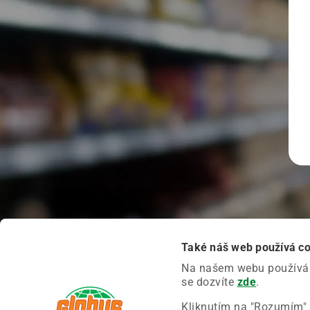
Také náš web používá c
Na našem webu používáme
se dozvíte
zde
.
Kliknutím na "Rozumím" 