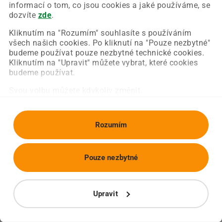
Chyba nastala na naší straně a už ji opravujeme.
informací o tom, co jsou cookies a jaké používáme, se
Zkuste prosím znovu načíst požadovanou stránku.
dozvíte
zde
.
Kliknutím na "Rozumím" souhlasíte s používáním
všech našich cookies. Po kliknutí na "Pouze nezbytné"
Obnovit stránku
Úvodní strana
budeme používat pouze nezbytné technické cookies.
Kliknutím na "Upravit" můžete vybrat, které cookies
budeme používat.
Svou volbu můžete kdykoliv změnit.
Rozumím
Pouze nezbytné
Upravit