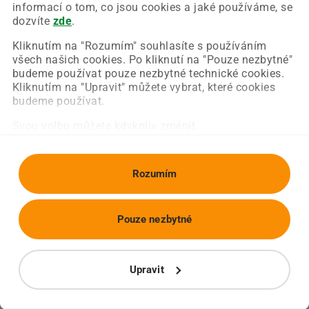
Chyba nastala na naší straně a už ji opravujeme.
informací o tom, co jsou cookies a jaké používáme, se
Zkuste prosím znovu načíst požadovanou stránku.
dozvíte
zde
.
Kliknutím na "Rozumím" souhlasíte s používáním
všech našich cookies. Po kliknutí na "Pouze nezbytné"
Obnovit stránku
Úvodní strana
budeme používat pouze nezbytné technické cookies.
Kliknutím na "Upravit" můžete vybrat, které cookies
budeme používat.
Svou volbu můžete kdykoliv změnit.
Rozumím
Pouze nezbytné
Upravit