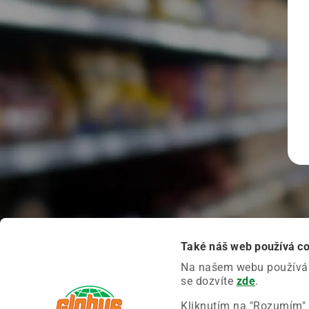
Také náš web používá c
Na našem webu používáme
se dozvíte
zde
.
Kliknutím na "Rozumím" 