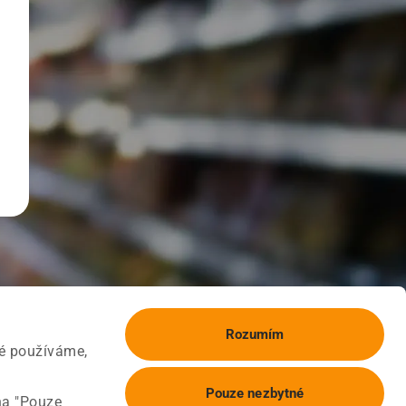
Rozumím
ké používáme,
Pouze nezbytné
na "Pouze