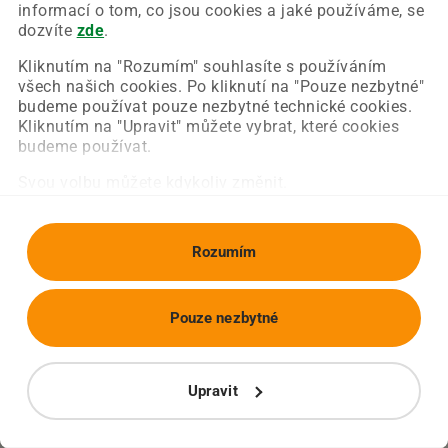
Chyba nastala na naší straně a už ji opravujeme.
informací o tom, co jsou cookies a jaké používáme, se
Zkuste prosím znovu načíst požadovanou stránku.
dozvíte
zde
.
Kliknutím na "Rozumím" souhlasíte s používáním
všech našich cookies. Po kliknutí na "Pouze nezbytné"
Obnovit stránku
Úvodní strana
budeme používat pouze nezbytné technické cookies.
Kliknutím na "Upravit" můžete vybrat, které cookies
budeme používat.
Svou volbu můžete kdykoliv změnit.
Rozumím
Pouze nezbytné
Upravit