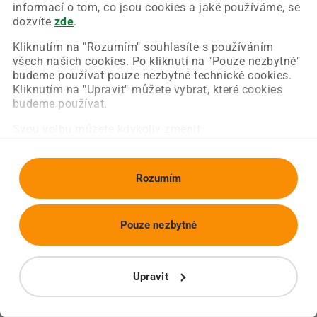
Chyba nastala na naší straně a už ji opravujeme.
informací o tom, co jsou cookies a jaké používáme, se
Zkuste prosím znovu načíst požadovanou stránku.
dozvíte
zde
.
Kliknutím na "Rozumím" souhlasíte s používáním
všech našich cookies. Po kliknutí na "Pouze nezbytné"
Obnovit stránku
Úvodní strana
budeme používat pouze nezbytné technické cookies.
Kliknutím na "Upravit" můžete vybrat, které cookies
budeme používat.
Svou volbu můžete kdykoliv změnit.
Rozumím
Pouze nezbytné
Upravit