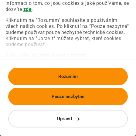
Chyba nastala na naší straně a už ji opravujeme.
informací o tom, co jsou cookies a jaké používáme, se
Zkuste prosím znovu načíst požadovanou stránku.
dozvíte
zde
.
Kliknutím na "Rozumím" souhlasíte s používáním
všech našich cookies. Po kliknutí na "Pouze nezbytné"
Obnovit stránku
Úvodní strana
budeme používat pouze nezbytné technické cookies.
Kliknutím na "Upravit" můžete vybrat, které cookies
budeme používat.
Svou volbu můžete kdykoliv změnit.
Rozumím
Pouze nezbytné
Upravit