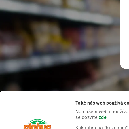
Také náš web používá c
Na našem webu používáme
se dozvíte
zde
.
Kliknutím na "Rozumím" 