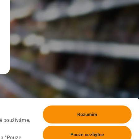
Rozumím
ké používáme,
Pouze nezbytné
na "Pouze