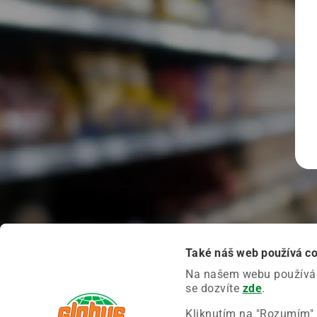
Také náš web používá c
Na našem webu používáme
se dozvíte
zde
.
Kliknutím na "Rozumím" 