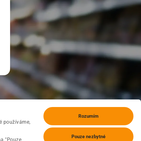
Rozumím
ké používáme,
Pouze nezbytné
na "Pouze