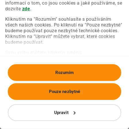
Chyba nastala na naší straně a už ji opravujeme.
informací o tom, co jsou cookies a jaké používáme, se
Zkuste prosím znovu načíst požadovanou stránku.
dozvíte
zde
.
Kliknutím na "Rozumím" souhlasíte s používáním
všech našich cookies. Po kliknutí na "Pouze nezbytné"
Obnovit stránku
Úvodní strana
budeme používat pouze nezbytné technické cookies.
Kliknutím na "Upravit" můžete vybrat, které cookies
budeme používat.
Svou volbu můžete kdykoliv změnit.
Rozumím
Pouze nezbytné
Upravit