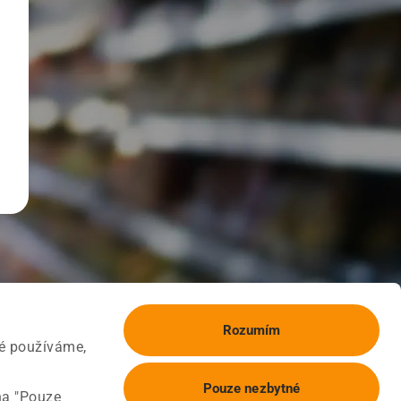
Rozumím
ké používáme,
Pouze nezbytné
na "Pouze