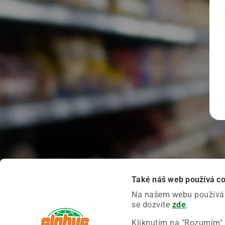
Také náš web používá c
Na našem webu používáme
se dozvíte
zde
.
Kliknutím na "Rozumím" 