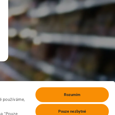
Rozumím
ké používáme,
Pouze nezbytné
na "Pouze