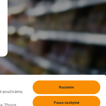
Rozumím
ké používáme,
Pouze nezbytné
na "Pouze