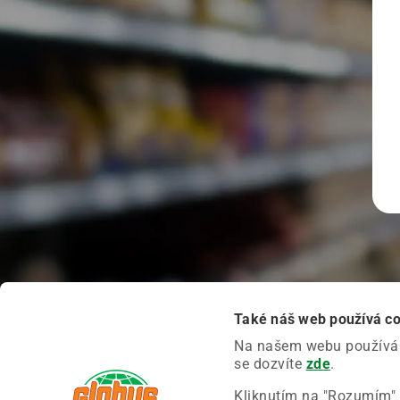
Také náš web používá c
Na našem webu používáme
se dozvíte
zde
.
Kliknutím na "Rozumím" 