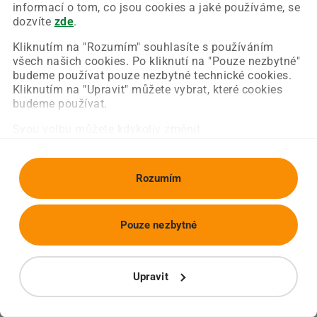
Chyba nastala na naší straně a už ji opravujeme.
informací o tom, co jsou cookies a jaké používáme, se
Zkuste prosím znovu načíst požadovanou stránku.
dozvíte
zde
.
Kliknutím na "Rozumím" souhlasíte s používáním
všech našich cookies. Po kliknutí na "Pouze nezbytné"
Obnovit stránku
Úvodní strana
budeme používat pouze nezbytné technické cookies.
Kliknutím na "Upravit" můžete vybrat, které cookies
budeme používat.
Svou volbu můžete kdykoliv změnit.
Rozumím
Pouze nezbytné
Upravit